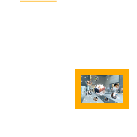
Finanse dla
firm:
kredyty firmowe
kredyty obrotowe
kredyty
inwestycyjne
kredyty
hipoteczne
kredyty dla
Wspólnot
Mieszkaniowych
kredyty
samochodowe
leasing na środki