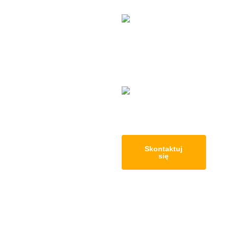
pożyczki i
kredyty gotówkowe
gotówkowe kredyty
konsolidacyjne
ubezpieczenia na
życie i
nieruchomości
Skontaktuj
się