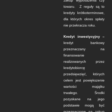
zakup wyposażenia czy
towaru. Z reguły są to
kredyty krótkoterminowe,
dla których okres spłaty
nie przekracza roku.
Kredyt inwestycyjny –
kredyt bankowy
przeznaczany na
finansowanie
realizowanych przez
kredytobiorcę
przedsięwzięć, których
celem jest powiększenie
wartości majątku
trwałego. Środki
pozyskane na jego
podstawie mogą być
przeznaczone na zakup