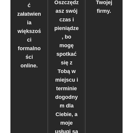
Oszczędz
Twojej
ć
asz swój
firmy.
załatwien
czas i
ia
pieniądze
większoś
, bo
ci
mogę
formalno
spotkać
ści
się z
online.
Tobą w
miejscu i
terminie
dogodny
m dla
Ciebie, a
moje
usługi są