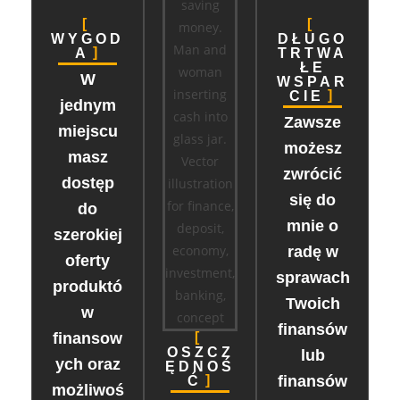
WYGOD
DŁUGO
A
TRTWA
ŁE
W
WSPAR
CIE
jednym
Zawsze
miejscu
możesz
masz
zwrócić
dostęp
się do
do
mnie o
szerokiej
radę w
oferty
sprawach
produktó
Twoich
w
finansów
finansow
OSZCZ
lub
ych oraz
ĘDNOŚ
finansów
Ć
możliwoś