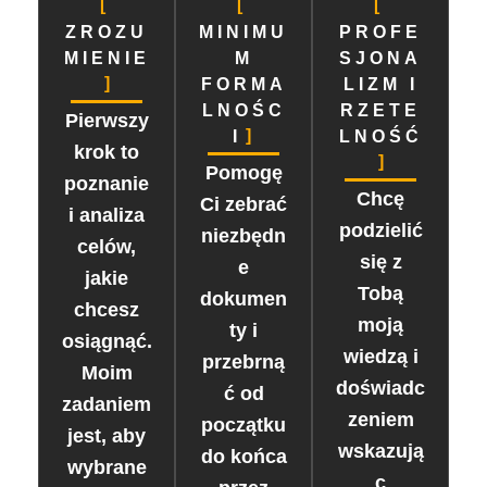
ZROZU
MINIMU
PROFE
MIENIE
M
SJONA
FORMA
LIZM I
LNOŚC
RZETE
Pierwszy
I
LNOŚĆ
krok to
Pomogę
poznanie
Chcę
Ci zebrać
i analiza
podzielić
niezbędn
celów,
się z
e
jakie
Tobą
dokumen
chcesz
moją
ty i
osiągnąć.
wiedzą i
przebrną
Moim
doświadc
ć od
zadaniem
zeniem
początku
jest, aby
wskazują
do końca
wybrane
c