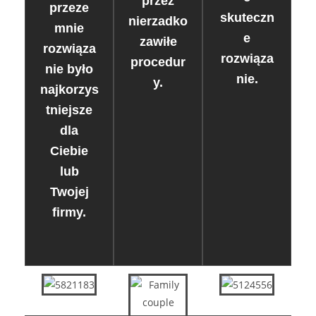
przez
przeze
skuteczn
nierzadko
mnie
e
zawiłe
rozwiąza
rozwiąza
procedur
nie było
nie.
y.
najkorzys
tniejsze
dla
Ciebie
lub
Twojej
firmy.