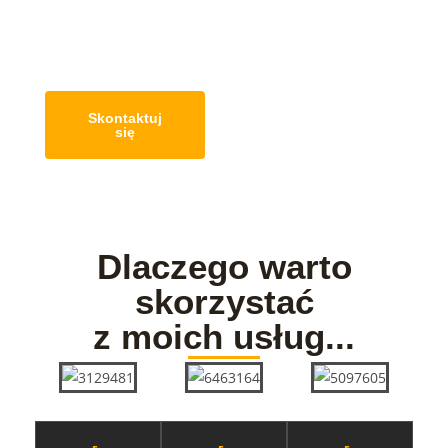
transportu,
maszyny i
urządzenia
Skontaktuj
się
Dlaczego warto
skorzystać
z moich usług...